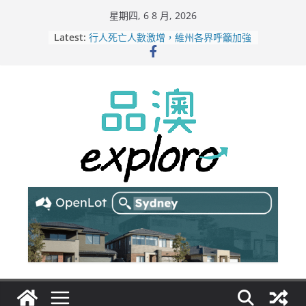
Skip
星期四, 6 8 月, 2026
to
Latest:
行人死亡人數激增，維州各界呼籲加強
content
路人安全保障
緬甸電詐逃入深山 澳人淪「殺豬盤」
主要受害者
美商二手巨頭進駐吉朗，在地慈善小店
憂生存空間遭擠壓
電動車電池爭端隱憂浮現！經銷商警告
澳洲恐迎訴訟浪潮
拒絕白工！ Aldi涉強迫無薪加班 掏
5500萬澳元和解