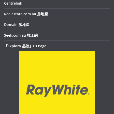
Centrelink
Realestate.com.au 房地產
Domain 房地產
Seek.com.au 找工網
「Exploro 品澳」FB Page