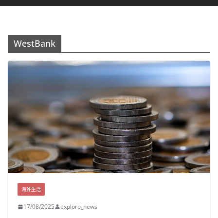
WestBank
海外生活
17/08/2025
exploro_news