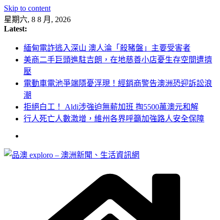
Skip to content
星期六, 8 8 月, 2026
Latest:
緬甸電詐逃入深山 澳人淪「殺豬盤」主要受害者
美商二手巨頭進駐吉朗，在地慈善小店憂生存空間遭擠
壓
電動車電池爭端隱憂浮現！經銷商警告澳洲恐迎訴訟浪
潮
拒絕白工！ Aldi涉強迫無薪加班 掏5500萬澳元和解
行人死亡人數激增，維州各界呼籲加強路人安全保障