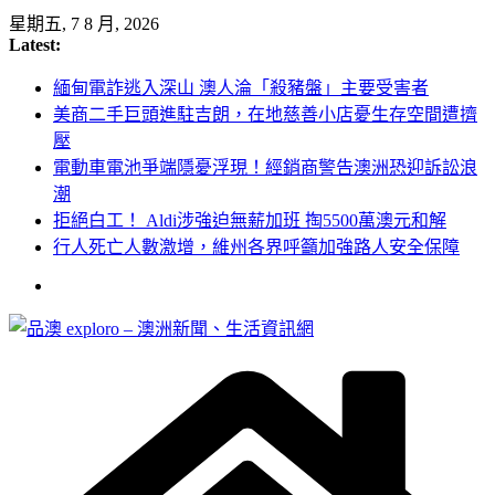
Skip
星期五, 7 8 月, 2026
to
Latest:
content
緬甸電詐逃入深山 澳人淪「殺豬盤」主要受害者
美商二手巨頭進駐吉朗，在地慈善小店憂生存空間遭擠
壓
電動車電池爭端隱憂浮現！經銷商警告澳洲恐迎訴訟浪
潮
拒絕白工！ Aldi涉強迫無薪加班 掏5500萬澳元和解
行人死亡人數激增，維州各界呼籲加強路人安全保障