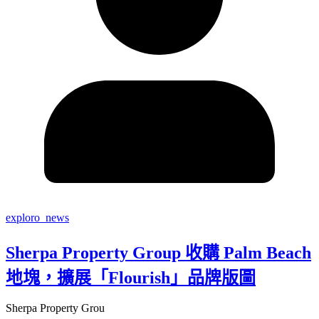
exploro_news
Sherpa Property Group 收購 Palm Beach
地塊，擴展「Flourish」品牌版圖
Sherpa Property Grou