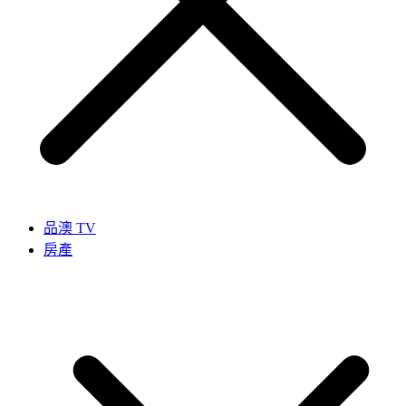
品澳 TV
房產