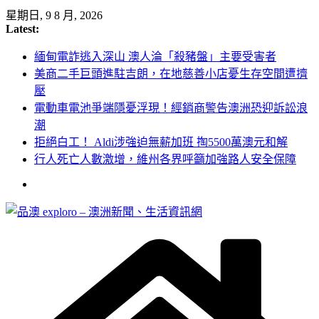
Skip
星期日, 9 8 月, 2026
to
Latest:
content
緬甸電詐逃入深山 澳人淪「殺豬盤」主要受害者
美商二手巨頭進駐吉朗，在地慈善小店憂生存空間遭擠
壓
電動車電池爭端隱憂浮現！經銷商警告澳洲恐迎訴訟浪
潮
拒絕白工！ Aldi涉強迫無薪加班 掏5500萬澳元和解
行人死亡人數激增，維州各界呼籲加強路人安全保障