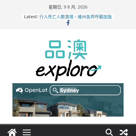
Skip
星期日, 9 8 月, 2026
to
Latest:
行人死亡人數激增，維州各界呼籲加強
content
路人安全保障
緬甸電詐逃入深山 澳人淪「殺豬盤」
主要受害者
美商二手巨頭進駐吉朗，在地慈善小店
憂生存空間遭擠壓
電動車電池爭端隱憂浮現！經銷商警告
澳洲恐迎訴訟浪潮
拒絕白工！ Aldi涉強迫無薪加班 掏
5500萬澳元和解