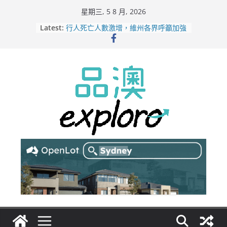
Skip
星期三, 5 8 月, 2026
to
Latest:
行人死亡人數激增，維州各界呼籲加強
content
路人安全保障
緬甸電詐逃入深山 澳人淪「殺豬盤」
主要受害者
美商二手巨頭進駐吉朗，在地慈善小店
憂生存空間遭擠壓
電動車電池爭端隱憂浮現！經銷商警告
澳洲恐迎訴訟浪潮
拒絕白工！ Aldi涉強迫無薪加班 掏
5500萬澳元和解