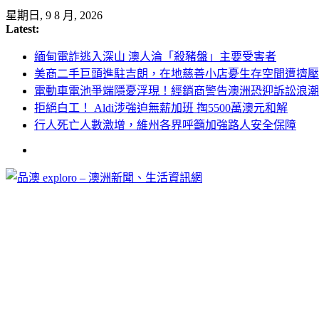
Skip
星期日, 9 8 月, 2026
to
Latest:
content
緬甸電詐逃入深山 澳人淪「殺豬盤」主要受害者
美商二手巨頭進駐吉朗，在地慈善小店憂生存空間遭擠壓
電動車電池爭端隱憂浮現！經銷商警告澳洲恐迎訴訟浪潮
拒絕白工！ Aldi涉強迫無薪加班 掏5500萬澳元和解
行人死亡人數激增，維州各界呼籲加強路人安全保障