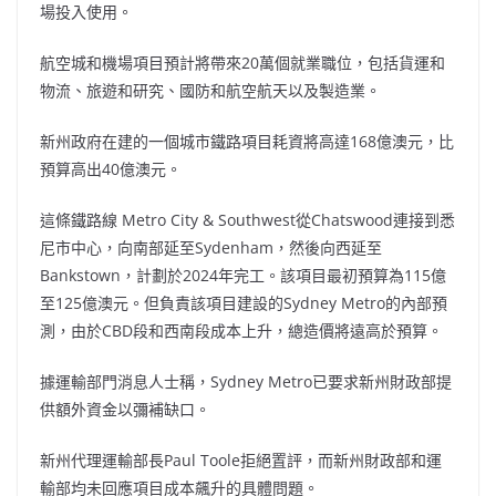
場投入使用。
航空城和機場項目預計將帶來20萬個就業職位，包括貨運和
物流、旅遊和研究、國防和航空航天以及製造業。
新州政府在建的一個城市鐵路項目耗資將高達168億澳元，比
預算高出40億澳元。
這條鐵路線 Metro City & Southwest從Chatswood連接到悉
尼市中心，向南部延至Sydenham，然後向西延至
Bankstown，計劃於2024年完工。該項目最初預算為115億
至125億澳元。但負責該項目建設的Sydney Metro的內部預
測，由於CBD段和西南段成本上升，總造價將遠高於預算。
據運輸部門消息人士稱，Sydney Metro已要求新州財政部提
供額外資金以彌補缺口。
新州代理運輸部長Paul Toole拒絕置評，而新州財政部和運
輸部均未回應項目成本飆升的具體問題。