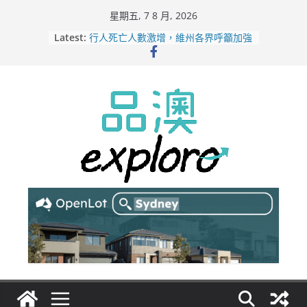
Skip
星期五, 7 8 月, 2026
to
Latest:
行人死亡人數激增，維州各界呼籲加強
content
路人安全保障
緬甸電詐逃入深山 澳人淪「殺豬盤」
主要受害者
美商二手巨頭進駐吉朗，在地慈善小店
憂生存空間遭擠壓
電動車電池爭端隱憂浮現！經銷商警告
澳洲恐迎訴訟浪潮
拒絕白工！ Aldi涉強迫無薪加班 掏
5500萬澳元和解