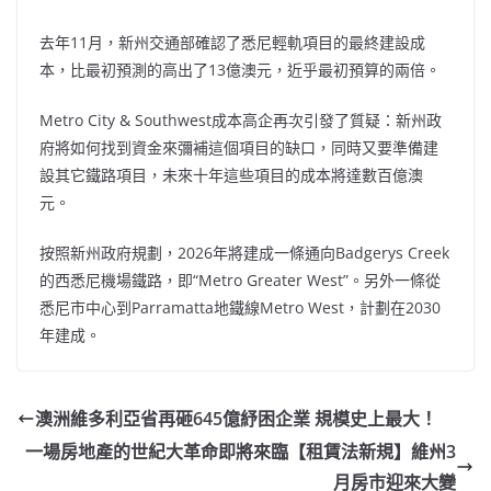
去年11月，新州交通部確認了悉尼輕軌項目的最終建設成
本，比最初預測的高出了13億澳元，近乎最初預算的兩倍。
Metro City & Southwest成本高企再次引發了質疑：新州政
府將如何找到資金來彌補這個項目的缺口，同時又要準備建
設其它鐵路項目，未來十年這些項目的成本將達數百億澳
元。
按照新州政府規劃，2026年將建成一條通向Badgerys Creek
的西悉尼機場鐵路，即“Metro Greater West”。另外一條從
悉尼市中心到Parramatta地鐵線Metro West，計劃在2030
年建成。
澳洲維多利亞省再砸645億紓困企業 規模史上最大！
一場房地產的世紀大革命即將來臨【租賃法新規】維州3
月房市迎來大變