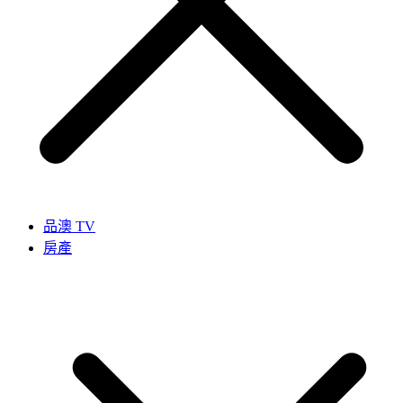
品澳 TV
房產