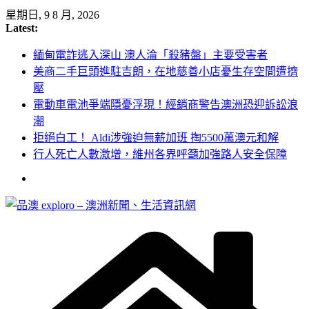
Skip
星期日, 9 8 月, 2026
to
Latest:
content
緬甸電詐逃入深山 澳人淪「殺豬盤」主要受害者
美商二手巨頭進駐吉朗，在地慈善小店憂生存空間遭擠
壓
電動車電池爭端隱憂浮現！經銷商警告澳洲恐迎訴訟浪
潮
拒絕白工！ Aldi涉強迫無薪加班 掏5500萬澳元和解
行人死亡人數激增，維州各界呼籲加強路人安全保障