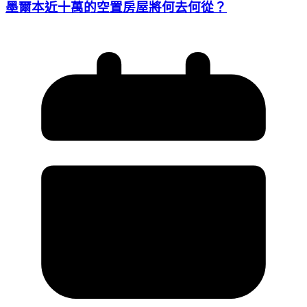
墨爾本近十萬的空置房屋將何去何從？