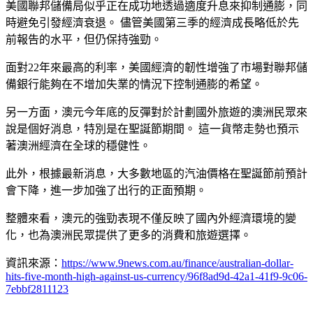
美國聯邦儲備局似乎正在成功地透過適度升息來抑制通膨，同
時避免引發經濟衰退。 儘管美國第三季的經濟成長略低於先
前報告的水平，但仍保持強勁。
面對22年來最高的利率，美國經濟的韌性增強了市場對聯邦儲
備銀行能夠在不增加失業的情況下控制通膨的希望。
另一方面，澳元今年底的反彈對於計劃國外旅遊的澳洲民眾來
說是個好消息，特別是在聖誕節期間。 這一貨幣走勢也預示
著澳洲經濟在全球的穩健性。
此外，根據最新消息，大多數地區的汽油價格在聖誕節前預計
會下降，進一步加強了出行的正面預期。
整體來看，澳元的強勁表現不僅反映了國內外經濟環境的變
化，也為澳洲民眾提供了更多的消費和旅遊選擇。
資訊來源：
https://www.9news.com.au/finance/australian-dollar-
hits-five-month-high-against-us-currency/96f8ad9d-42a1-41f9-9c06-
7ebbf2811123