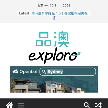
Skip
星期一, 10 8 月, 2026
to
Latest:
澳洲生育率降至 1.5！專家批稅制失衡
content
倡提高永居移民
雪梨機場爆兩機險相撞！急煞釀空服員
受傷
維州法院系統遭黑客入侵！本迪戈等區
域數據外洩暗網
墨爾本皇家博覽會急研議！H5N1 禽流
感恐致家禽展停辦
維州政策大重塑！新總理卡羅爾祭出教
育資金與減稅招商