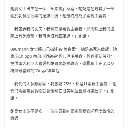
鮑曼女士出生在一個「全素食」家庭，她說是在觀看了一部
關於乳製品行業的紀錄片後，她最終成為了素食主義者。
「我告訴我的丈夫，我現在是素食主義者，那天晚上我的披
薩上有芝麻醬，我再也沒有回頭過，」她說。
Baumann 女士將自己描述為“美食家”，總是為家人做飯，她
表示Chippo 內部小酒館是“經典酒吧美食，經過重新設計”，
提供澳大利亞人喜愛的帕爾馬乾酪雞肉、香腸和土豆泥以及
粉絲最喜歡的“Zinga”漢堡包’。
「我們的大多數顧客，我想說 75%，都是非素食主義者。 他
們只需要嘗試食物就會發現它很美味並且能填飽肚子，」她
說。
鮑曼女士並不是唯一一位注意到純素食品受歡迎程度激增的
廚師。