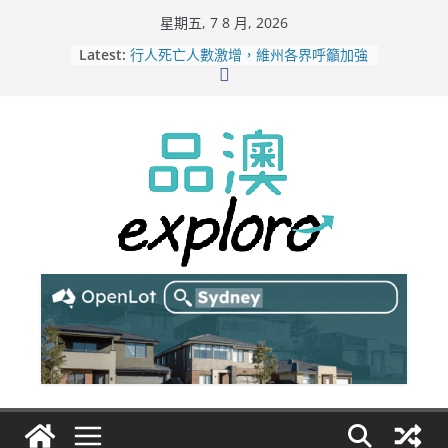
Skip
星期五, 7 8 月, 2026
to
Latest:
行人死亡人數激增，維州各界呼籲加強
content
路人安全保障
緬甸電詐逃入深山 澳人淪「殺豬盤」
主要受害者
美商二手巨頭進駐吉朗，在地慈善小店
憂生存空間遭擠壓
電動車電池爭端隱憂浮現！經銷商警告
澳洲恐迎訴訟浪潮
拒絕白工！ Aldi涉強迫無薪加班 掏
5500萬澳元和解