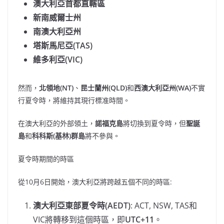
澳大利亞首都直轄區
新南威爾士州
南澳大利亞州
塔斯馬尼亞(TAS)
維多利亞(VIC)
然而，
北領地(NT)
、
昆士蘭州(QLD)
和
西澳大利亞州(WA)
不實
行夏令時，將維持其現行標准時間。
在澳大利亞的外部領土，
諾福克島
將切換到夏令時，但
聖誕
島
和
科科斯(基林)群島
將不參與。
夏令時期間的時區
從10月6日開始，澳大利亞將跨越五個不同的時區:
澳大利亞東部夏令時(AEDT)
: ACT, NSW, TAS和
VIC將轉移到這個時區，即
UTC+11
。