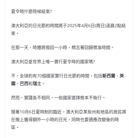
夏令時什麽時候結束?
澳大利亞的日光節約時間將于2025年4月6日(周日)淩晨2點結
束。
在那一天，時鍾將撥回一小時，標志著回歸標准時間。
澳大利亞是世界上唯一實行夏令時的國家嗎?
不。全球約有70個國家實行日光節約時間，包括
新西蘭
、
英
國
、
巴西
和
瑞士
。
然而，實踐各不相同，一些國家選擇根本不執行。
隨著10月6日夏時制的臨近，澳大利亞某些州和地區的居民將
在晚上獲得額外一小時的日光，同時也要適應改變後的時
區。