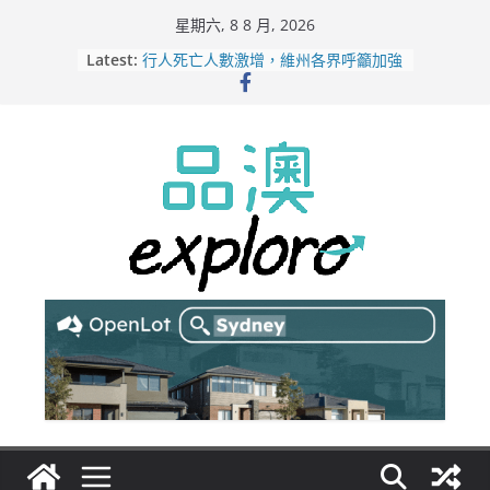
Skip
星期六, 8 8 月, 2026
to
Latest:
行人死亡人數激增，維州各界呼籲加強
content
路人安全保障
緬甸電詐逃入深山 澳人淪「殺豬盤」
主要受害者
美商二手巨頭進駐吉朗，在地慈善小店
憂生存空間遭擠壓
電動車電池爭端隱憂浮現！經銷商警告
澳洲恐迎訴訟浪潮
拒絕白工！ Aldi涉強迫無薪加班 掏
5500萬澳元和解