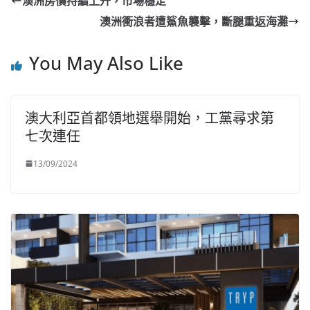
澳洲房價持續上升，市場穩定
澳洲衝浪者遭鯊魚襲擊，斷腿重返海灘
You May Also Like
澳大利亞首都領地選舉開始，工黨尋求第
七次連任
13/09/2024