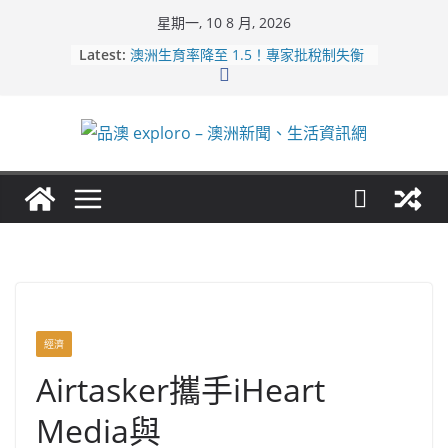
Skip
星期一, 10 8 月, 2026
to
Latest:
澳洲生育率降至 1.5！專家批稅制失衡
content
倡提高永居移民
雪梨機場爆兩機險相撞！急煞釀空服員
受傷
維州法院系統遭黑客入侵！本迪戈等區
域數據外洩暗網
墨爾本皇家博覽會急研議！H5N1 禽流
感恐致家禽展停辦
維州政策大重塑！新總理卡羅爾祭出教
育資金與減稅招商
經濟
Airtasker攜手iHeart
Media與