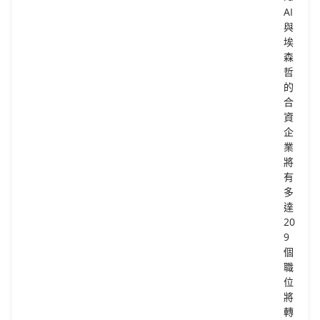
AI
與
埃
森
哲
的
合
資
企
業
將
有
多
達
20
9
個
職
位
將
轉