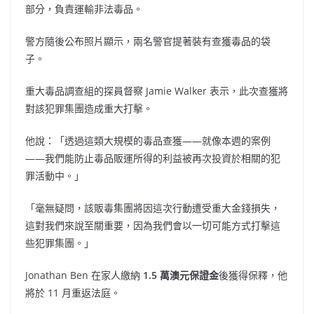
部分，負責運輸非法毒品。
警方隨後公布照片顯示，兩名警官提著裝有查獲毒品的袋
子。
重大毒品調查組的探員督察 Jamie Walker 表示，此次查獲將
對該犯罪集團造成重大打擊。
他說：「透過這類大規模的毒品查獲——就像本週的案例
——我們能防止毒品販運所得的利益被再次投資於相關的犯
罪活動中。」
「毫無疑問，該販毒集團將因這次行動遭受重大金錢損失，
這對我們來說至關重要，因為我們會以一切可能方式打擊這
些犯罪集團。」
Jonathan Ben 在家人繳納
1.5 萬澳元保證金
後獲得保釋，他
將於 11 月重返法庭。