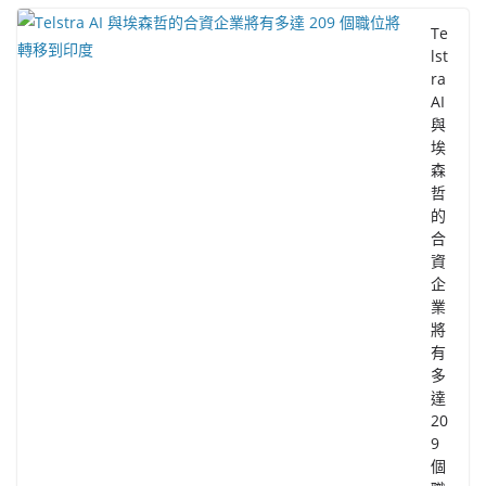
Te
lst
ra
AI
與
埃
森
哲
的
合
資
企
業
將
有
多
達
20
9
個