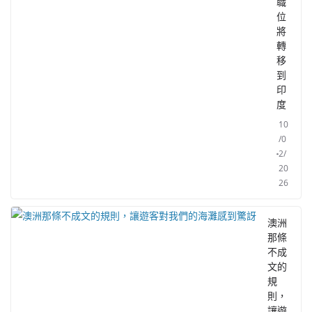
職
位
將
轉
移
到
印
度
10
/0
2/
20
26
澳洲
那條
不成
文的
規
則，
讓遊