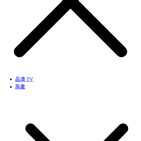
品澳 TV
房產