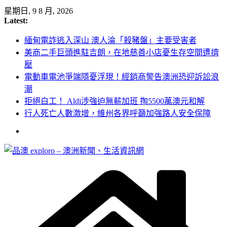
Skip
星期日, 9 8 月, 2026
to
Latest:
content
緬甸電詐逃入深山 澳人淪「殺豬盤」主要受害者
美商二手巨頭進駐吉朗，在地慈善小店憂生存空間遭擠
壓
電動車電池爭端隱憂浮現！經銷商警告澳洲恐迎訴訟浪
潮
拒絕白工！ Aldi涉強迫無薪加班 掏5500萬澳元和解
行人死亡人數激增，維州各界呼籲加強路人安全保障