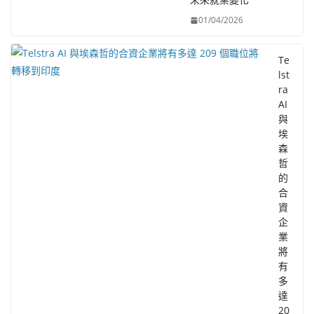
01/04/2026
Te
lst
ra
AI
與
埃
森
哲
的
合
資
企
業
將
有
多
達
20