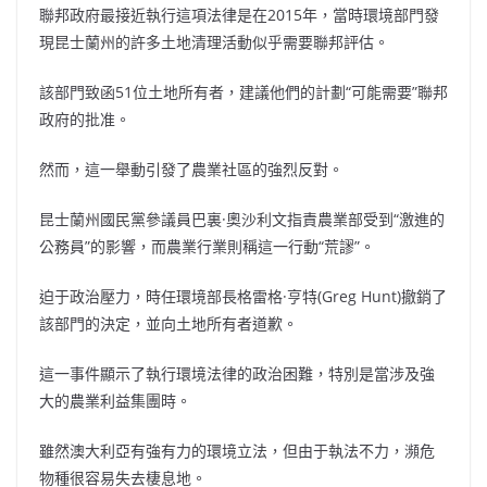
聯邦政府最接近執行這項法律是在2015年，當時環境部門發
現昆士蘭州的許多土地清理活動似乎需要聯邦評估。
該部門致函51位土地所有者，建議他們的計劃“可能需要”聯邦
政府的批准。
然而，這一舉動引發了農業社區的強烈反對。
昆士蘭州國民黨參議員巴裏·奧沙利文指責農業部受到“激進的
公務員”的影響，而農業行業則稱這一行動“荒謬”。
迫于政治壓力，時任環境部長格雷格·亨特(Greg Hunt)撤銷了
該部門的決定，並向土地所有者道歉。
這一事件顯示了執行環境法律的政治困難，特別是當涉及強
大的農業利益集團時。
雖然澳大利亞有強有力的環境立法，但由于執法不力，瀕危
物種很容易失去棲息地。