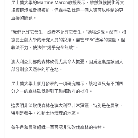
昆士蘭大學的Martine Maron教授表示，雖然氣候變化等大
規模環境威脅很複雜，但森林砍伐是一個人類可以控制的更
直接的問題。
“我們允許它發生，或者不允許它發生，”她強調說。然而，根
據昆士蘭大學的研究人員的說法，盡管EPBC法案的意圖，但
執法不力，使法律“幾乎完全無效”。
澳大利亞北部的森林砍伐尤其令人擔憂，因爲這裏是該國大
部分剩余天然林的所在地。
昆士蘭大學上個月發表的一項研究顯示，該地區只有不到四
分之一的森林砍伐得到了聯邦政府的批准。
這表明非法砍伐森林在澳大利亞非常猖獗，特別是在農業，
特別是養牛，推動土地清理的地區。
養牛戶和農業組織一直否認非法砍伐森林的指控。