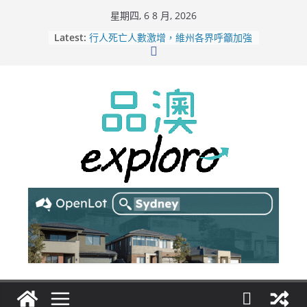
Skip
星期四, 6 8 月, 2026
to
Latest:
行人死亡人數激增，維州各界呼籲加強
content
路人安全保障
緬甸電詐逃入深山 澳人淪「殺豬盤」
主要受害者
美商二手巨頭進駐吉朗，在地慈善小店
憂生存空間遭擠壓
電動車電池爭端隱憂浮現！經銷商警告
澳洲恐迎訴訟浪潮
拒絕白工！ Aldi涉強迫無薪加班 掏
5500萬澳元和解