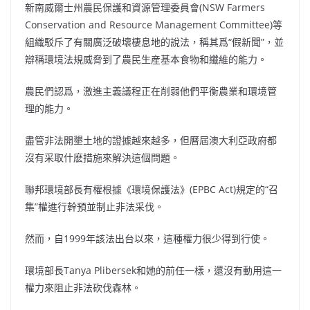
新南威爾士州農民保護和資源管理委員會(NSW Farmers
Conservation and Resource Management Committee)等
組織駁斥了有關廣泛破壞棲息地的說法，稱其爲“假新聞”，並
辯稱環境法規威脅到了農民生産基本食物和纖維的能力。
農民們認爲，激進主義議程正在削弱他們平衡農業和環境管
理的能力。
盡管非法開墾土地的證據越來越多，但曆屆澳大利亞政府都
沒有采取什麽措施來解決這個問題。
聯邦環境部長有權根據《環境保護法》(EPBC Act)規定的“召
集”權進行幹預並制止非法采伐。
然而，自1999年該法出台以來，這種權力很少得到行使。
環境部長Tanya Plibersek和她的前任一樣，還沒有動用這一
權力來阻止非法砍伐森林。