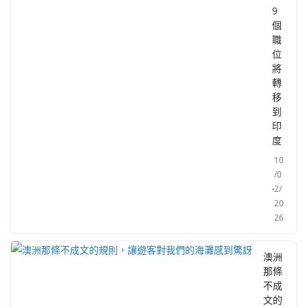
9
個
職
位
將
轉
移
到
印
度
10
/0
2/
20
26
澳洲
那條
不成
文的