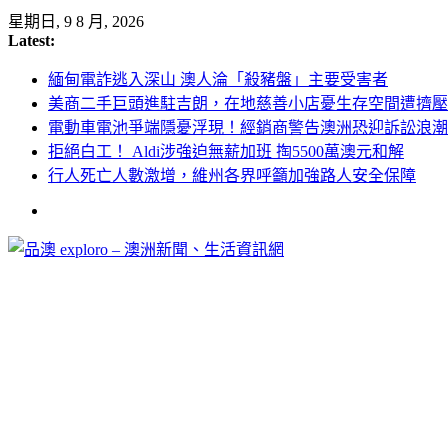
Skip
星期日, 9 8 月, 2026
to
Latest:
content
緬甸電詐逃入深山 澳人淪「殺豬盤」主要受害者
美商二手巨頭進駐吉朗，在地慈善小店憂生存空間遭擠壓
電動車電池爭端隱憂浮現！經銷商警告澳洲恐迎訴訟浪潮
拒絕白工！ Aldi涉強迫無薪加班 掏5500萬澳元和解
行人死亡人數激增，維州各界呼籲加強路人安全保障