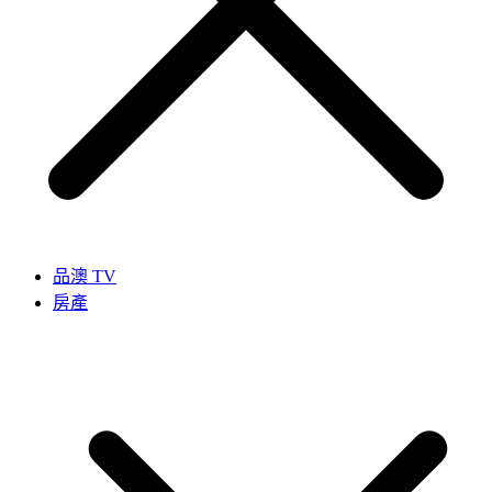
品澳 TV
房產