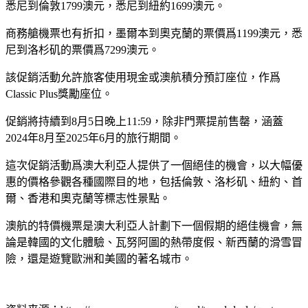
悉尼到倫敦1799澳元，悉尼到紐約1699澳元。
商務艙機票也有折扣，墨爾本到奧克蘭的票價爲1199澳元，悉
尼到洛杉矶的票價爲7299澳元。
該促銷活動允許旅客使用現金或澳航積分預訂座位，作爲
Classic Plus獎勵座位。
促銷將持續到8月5日晚上11:59，除非門票提前售罄，涵蓋
2024年8月至2025年6月的旅行期間。
這次促銷活動爲澳大利亞人提供了一個絕佳的機會，以大幅優
惠的價格參觀各種國際目的地，包括倫敦、洛杉矶、紐約、首
爾、香港和奧克蘭等標志性景點。
澳航的特價機票是澳大利亞人計劃下一個假期的絕佳機會，無
論是韓國的文化體驗、瓦努阿圖的熱帶度假、新西蘭的滑雪冒
險，還是遊覽歐洲和美國的著名城市。