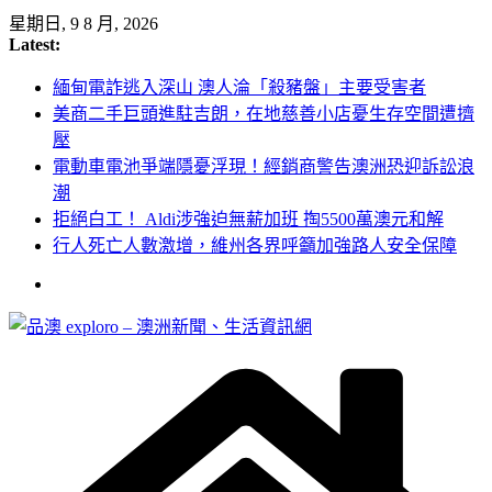
Skip
星期日, 9 8 月, 2026
to
Latest:
content
緬甸電詐逃入深山 澳人淪「殺豬盤」主要受害者
美商二手巨頭進駐吉朗，在地慈善小店憂生存空間遭擠
壓
電動車電池爭端隱憂浮現！經銷商警告澳洲恐迎訴訟浪
潮
拒絕白工！ Aldi涉強迫無薪加班 掏5500萬澳元和解
行人死亡人數激增，維州各界呼籲加強路人安全保障