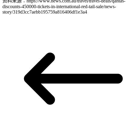
资料来源：https://www.news.com.au/travel/travel-deals/qantas-
discounts-450000-tickets-in-international-red-tail-sale/news-
story/319d3cc7aebb195759a816406df1e3a4