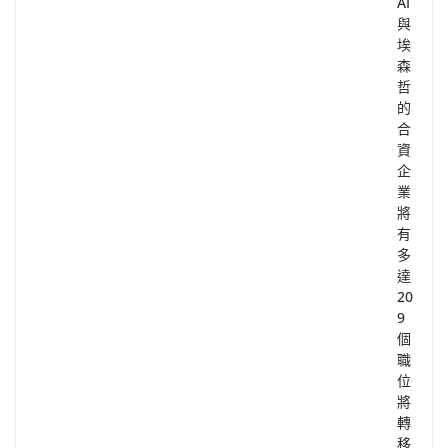
AI
與
埃
森
哲
的
合
資
企
業
將
有
多
達
20
9
個
職
位
將
轉
移