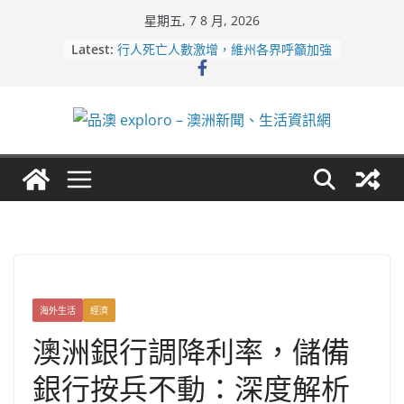
Skip
星期五, 7 8 月, 2026
to
Latest:
行人死亡人數激增，維州各界呼籲加強
content
路人安全保障
緬甸電詐逃入深山 澳人淪「殺豬盤」
主要受害者
美商二手巨頭進駐吉朗，在地慈善小店
憂生存空間遭擠壓
電動車電池爭端隱憂浮現！經銷商警告
澳洲恐迎訴訟浪潮
拒絕白工！ Aldi涉強迫無薪加班 掏
5500萬澳元和解
海外生活
經濟
澳洲銀行調降利率，儲備
銀行按兵不動：深度解析