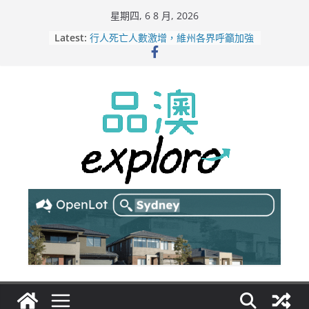
Skip
星期四, 6 8 月, 2026
to
Latest:
行人死亡人數激增，維州各界呼籲加強
content
路人安全保障
緬甸電詐逃入深山 澳人淪「殺豬盤」
主要受害者
美商二手巨頭進駐吉朗，在地慈善小店
憂生存空間遭擠壓
電動車電池爭端隱憂浮現！經銷商警告
澳洲恐迎訴訟浪潮
拒絕白工！ Aldi涉強迫無薪加班 掏
5500萬澳元和解