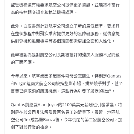
監管機構還有權要求航空公司提供更多資訊，並能將不當行
為的指控轉交調查和執法機構處理。
此外，白皮書還針對航空公司設立了新的最低標準，要求其
在整個旅程中對殘疾乘客提供更好的無障礙服務，從信息提
供到登機和離開機場等各個環節都需更加全面和人性化。
此舉被認為是對航空公司長期被批評的殘疾人服務不足問題
的正面回應。
今年以來，航空業因多起事件引發公眾關注。特別是Qantas
和Virgin這兩大航空公司被指壟斷市場、排擠競爭對手，甚至
售賣已經取消的航班機票，這些行為引發了廣泛的批評。
Qantas前總裁Alan Joyce的2100萬美元薪酬也引發爭議，特
別是在該公司非法解雇數百名員工的背景下。最近，地區航
空公司Rex成為繼Bonza後，今年倒閉的第二家航空公司，加
劇了對該行業的擔憂。