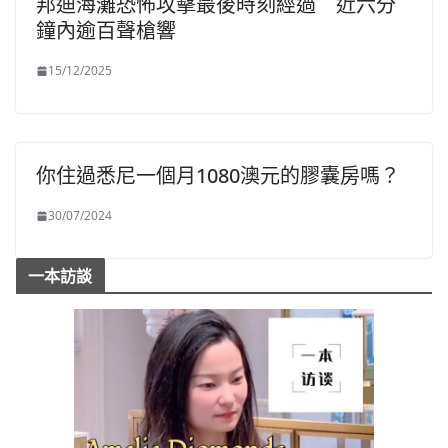
邦迪海灘恐怖攻擊最後時刻經過 近六分
鐘內逾百聲槍響
15/12/2025
你住過悉尼一個月1080澳元的膠囊房嗎？
30/07/2024
一本訪談