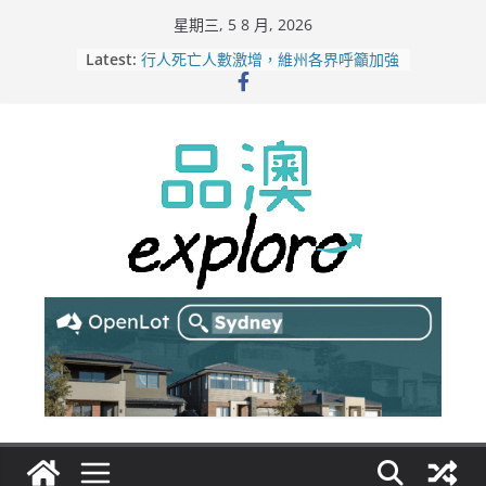
Skip
星期三, 5 8 月, 2026
to
Latest:
行人死亡人數激增，維州各界呼籲加強
content
路人安全保障
緬甸電詐逃入深山 澳人淪「殺豬盤」
主要受害者
美商二手巨頭進駐吉朗，在地慈善小店
憂生存空間遭擠壓
電動車電池爭端隱憂浮現！經銷商警告
澳洲恐迎訴訟浪潮
拒絕白工！ Aldi涉強迫無薪加班 掏
5500萬澳元和解