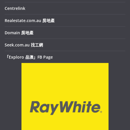
Centrelink
Realestate.com.au 房地產
Domain 房地產
Seek.com.au 找工網
「Exploro 品澳」FB Page