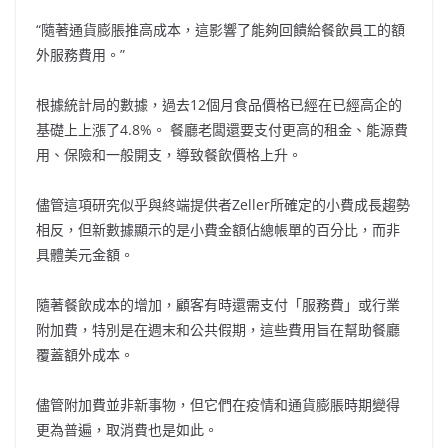
“隨著通貨膨脹推高成本，這影響了能夠回饋給餐飲員工的額
外服務費用。”
根據統計局的數據，過去12個月食品價格已經在已經高企的
基礎上上漲了4.8%。 餐廳老闆還要支付更高的租金、能源費
用、保險和一般開支，導致餐飲價格上升。
儘管這項研究似乎與終端提供者Zeller所確定的小費成長趨勢
相反，但新數據顯示的是小費金額佔總帳單的百分比，而非
具體美元金額。
隨著餐飲成本的增加，顧客有時還需支付「服務費」或行業
附加費，特別是在週末和公共假期，這些費用旨在幫助餐廳
覆蓋額外成本。
儘管附加費並非新事物，但它們在疫情和通貨膨脹時期變得
更為普遍，取消費也是如此。