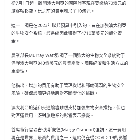
從7月1日起，離開澳大利亞的國際旅客現在要繳納70澳元的
旅客轉移費，比之前的費用增加了10澳元。
這一上調是在2023年聯邦預算中引入的，旨在加強澳大利亞
的生物安全系統，該系統因此獲得了4710萬美元的額外資
金。
農業部長Murray Watt強調了一個強大的生物安全系統對于
保護澳大利亞840億美元的農業産業、國民經濟和生活方式的
重要性。
他指出，增加的費用有助于管理機場和郵輪碼頭的生物安全
風險，確保該國更好地應對不斷變化的挑戰。
澳大利亞旅遊和交通論壇雖然支持加強生物安全措施，但也
對客運費用上漲對旅遊業的影響表示擔憂。
首席執行官瑪吉·奧斯蒙德(Margy Osmond)強調，這一費用
現在是世界上最高的費用之一，這給仍在從COVID-19的影響