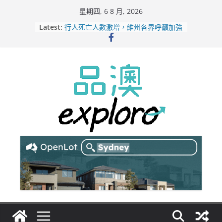
Skip
星期四, 6 8 月, 2026
to
Latest:
行人死亡人數激增，維州各界呼籲加強
content
路人安全保障
緬甸電詐逃入深山 澳人淪「殺豬盤」
主要受害者
美商二手巨頭進駐吉朗，在地慈善小店
憂生存空間遭擠壓
電動車電池爭端隱憂浮現！經銷商警告
澳洲恐迎訴訟浪潮
拒絕白工！ Aldi涉強迫無薪加班 掏
5500萬澳元和解