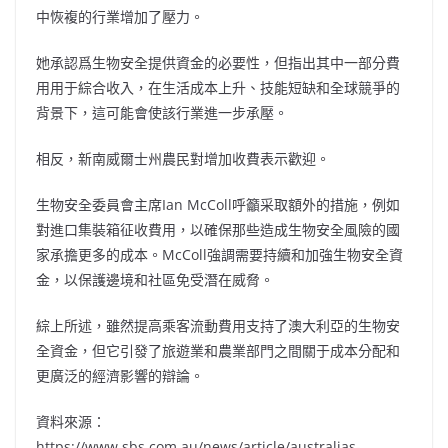
中恢複的行業增加了壓力。
她承認爲生物安全提供資金的必要性，但指出其中一部分費
用用于綜合收入，在生活成本上升、技能短缺和全球競爭的
背景下，這可能會使該行業進一步承壓。
相反，新南威爾士州農民對增加收費表示歡迎。
生物安全委員會主席Ian McColl呼籲采取額外的措施，例如
對進口集裝箱征收費用，以確保那些造成生物安全風險的國
家承擔更多的成本。McColl強調需要持續和加強生物安全資
金，以保護邊境和社區免受潛在威脅。
綜上所述，雖然提高乘客流動費用支持了澳大利亞的生物安
全資金，但它引發了旅遊業和農業部門之間關于成本分配和
更廣泛的經濟影響的辯論。
資料來源：
https://www.sbs.com.au/news/article/australias-