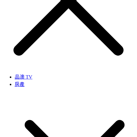
品澳 TV
房產