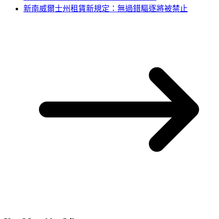
新南威爾士州租賃新規定：無過錯驅逐將被禁止