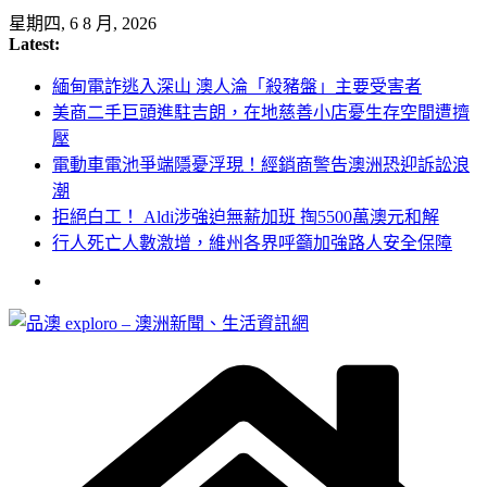
Skip
星期四, 6 8 月, 2026
to
Latest:
content
緬甸電詐逃入深山 澳人淪「殺豬盤」主要受害者
美商二手巨頭進駐吉朗，在地慈善小店憂生存空間遭擠
壓
電動車電池爭端隱憂浮現！經銷商警告澳洲恐迎訴訟浪
潮
拒絕白工！ Aldi涉強迫無薪加班 掏5500萬澳元和解
行人死亡人數激增，維州各界呼籲加強路人安全保障