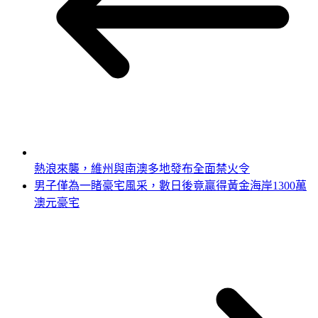
熱浪來襲，維州與南澳多地發布全面禁火令
男子僅為一睹豪宅風采，數日後竟贏得黃金海岸1300萬
澳元豪宅