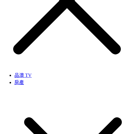
品澳 TV
房產