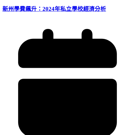
新州學費飆升：2024年私立學校經濟分析