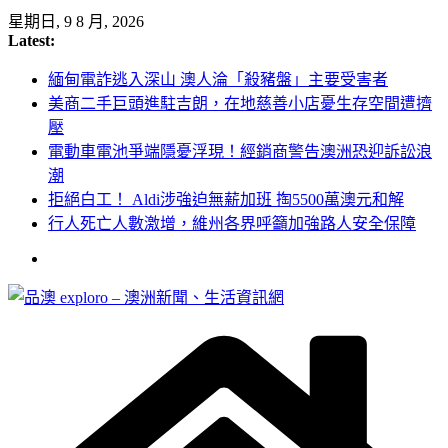
Skip
星期日, 9 8 月, 2026
to
Latest:
content
緬甸電詐逃入深山 澳人淪「殺豬盤」主要受害者
美商二手巨頭進駐吉朗，在地慈善小店憂生存空間遭擠
壓
電動車電池爭端隱憂浮現！經銷商警告澳洲恐迎訴訟浪
潮
拒絕白工！ Aldi涉強迫無薪加班 掏5500萬澳元和解
行人死亡人數激增，維州各界呼籲加強路人安全保障