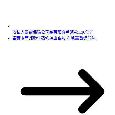
澳私人醫療保險公司給百萬客戶返款1.36億元
墨爾本西部發生恐怖校車事故 有兒童重傷截肢