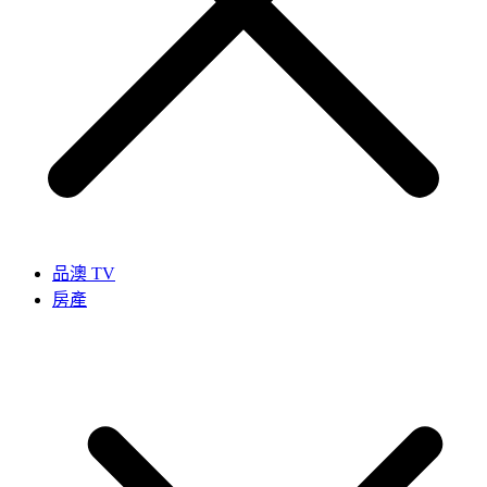
品澳 TV
房產