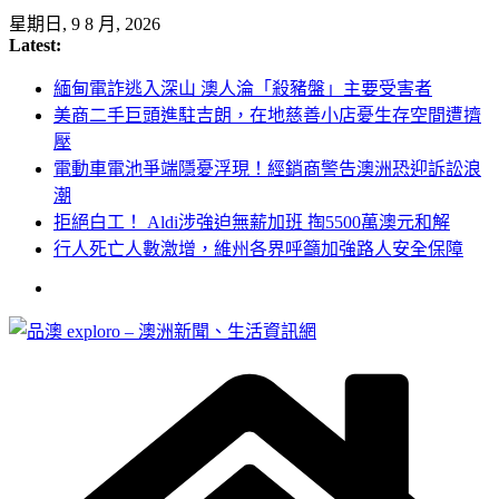
Skip
星期日, 9 8 月, 2026
to
Latest:
content
緬甸電詐逃入深山 澳人淪「殺豬盤」主要受害者
美商二手巨頭進駐吉朗，在地慈善小店憂生存空間遭擠
壓
電動車電池爭端隱憂浮現！經銷商警告澳洲恐迎訴訟浪
潮
拒絕白工！ Aldi涉強迫無薪加班 掏5500萬澳元和解
行人死亡人數激增，維州各界呼籲加強路人安全保障