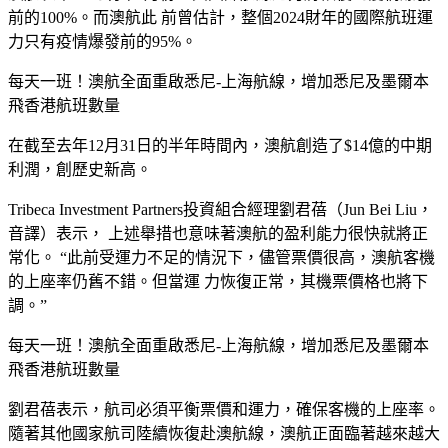
前的100%。而澳航此 前曾估計，整個2024財年的國際航班運
力只有疫情爆發前的95%。
每天一班！澳航全面重啟悉尼-上海航線，增加悉尼及墨爾本
飛香港航班數量
在截至去年12月31日的半年時間內，澳航創造了$14億的中期
利潤，創歷史新高。
Tribeca Investment Partners投資組合經理劉君蓓（Jun Bei Liu，
音譯）表示， 上述舉措也意味著澳航的盈利能力很快就將正
常化。 “此前受運力不足的情況下，儘管票價很高，澳航客機
的上座率仍舊不錯。但當運 力恢復正常，其機票價格也將下
調。”
每天一班！澳航全面重啟悉尼-上海航線，增加悉尼及墨爾本
飛香港航班數量
劉君蓓表示，航司必須平衡票價和運力，確保客機的上座率。
隨著其他國家航司陸續恢復赴澳航線，澳航正面臨著越來越大