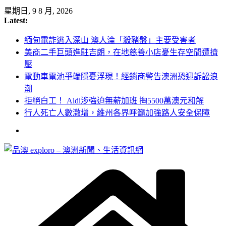
Skip
星期日, 9 8 月, 2026
to
Latest:
content
緬甸電詐逃入深山 澳人淪「殺豬盤」主要受害者
美商二手巨頭進駐吉朗，在地慈善小店憂生存空間遭擠
壓
電動車電池爭端隱憂浮現！經銷商警告澳洲恐迎訴訟浪
潮
拒絕白工！ Aldi涉強迫無薪加班 掏5500萬澳元和解
行人死亡人數激增，維州各界呼籲加強路人安全保障