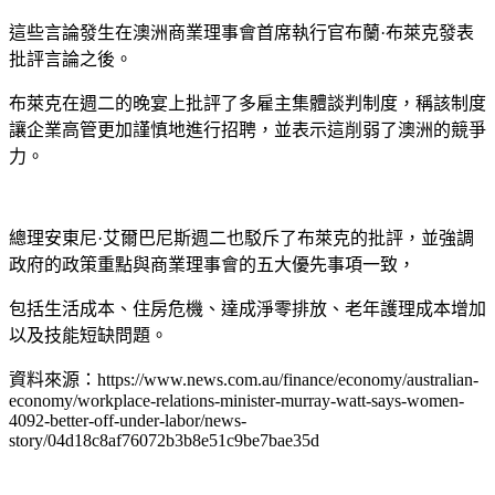
這些言論發生在澳洲商業理事會首席執行官布蘭·布萊克發表
批評言論之後。
布萊克在週二的晚宴上批評了多雇主集體談判制度，稱該制度
讓企業高管更加謹慎地進行招聘，並表示這削弱了澳洲的競爭
力。
總理安東尼·艾爾巴尼斯週二也駁斥了布萊克的批評，並強調
政府的政策重點與商業理事會的五大優先事項一致，
包括生活成本、住房危機、達成淨零排放、老年護理成本增加
以及技能短缺問題。
資料來源：https://www.news.com.au/finance/economy/australian-
economy/workplace-relations-minister-murray-watt-says-women-
4092-better-off-under-labor/news-
story/04d18c8af76072b3b8e51c9be7bae35d