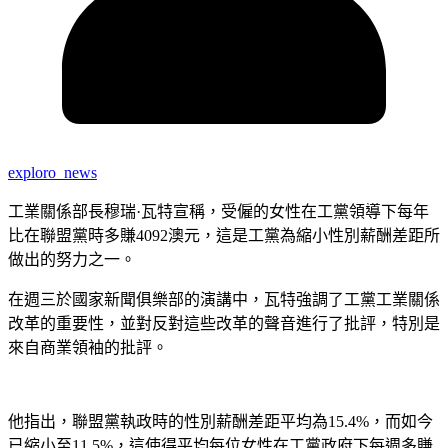
exploro_news
工業關係部長穆瑞·瓦特宣稱，受僱的女性在工黨領導下每年
比在聯盟黨時多賺4092澳元，這是工黨為縮小性別薪酬差距所
做出的努力之一。
在週三於國家新聞俱樂部的演講中，瓦特強調了工黨工業關係
改革的重要性，並對反對這些改革的聲音進行了批評，特別是
來自商業領袖的批評。
他指出，聯盟黨執政時的性別薪酬差距平均為15.4%，而如今
已縮小至11.5%，這使得平均每位女性在工黨政府下每週多賺