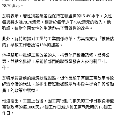
78.70澳元。
瓦特表示，若性別薪酬差距保持在聯盟黨的15.4%水平，女性
每週將少賺78.70澳元，相當於每年少了4092澳元的收入。他
強調，這對全國女性的生活帶來了實質性的改善。
此外，瓦特還提到工黨的工業關係改革，尤其是支持「被低估
的」早教工作者獲得15%的加薪。
他抨擊那些批評工黨改革的人，指責他們散播恐懼，誤導公
眾，並點名批評工業關係部門的聯盟黨發言人麥可莉亞·卡
什。
瓦特承認當前的經濟狀況艱難，但他反駁了有關工黨改革導致
經濟崩潰的說法，並指出實際數據顯示許多雇主從合作與獎勵
員工的政策中獲益。
他還指出，工黨上台後，因工業行動而損失的工作日數從聯盟
黨執政時的每1000天2.4個工作日減少到工黨執政時的1.8個工
作日。