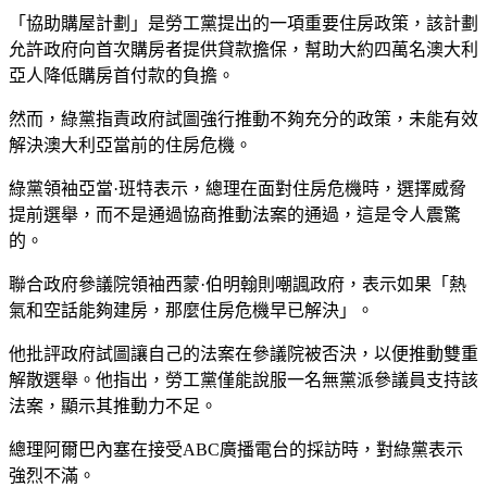
「協助購屋計劃」是勞工黨提出的一項重要住房政策，該計劃
允許政府向首次購房者提供貸款擔保，幫助大約四萬名澳大利
亞人降低購房首付款的負擔。
然而，綠黨指責政府試圖強行推動不夠充分的政策，未能有效
解決澳大利亞當前的住房危機。
綠黨領袖亞當·班特表示，總理在面對住房危機時，選擇威脅
提前選舉，而不是通過協商推動法案的通過，這是令人震驚
的。
聯合政府參議院領袖西蒙·伯明翰則嘲諷政府，表示如果「熱
氣和空話能夠建房，那麼住房危機早已解決」。
他批評政府試圖讓自己的法案在參議院被否決，以便推動雙重
解散選舉。他指出，勞工黨僅能說服一名無黨派參議員支持該
法案，顯示其推動力不足。
總理阿爾巴內塞在接受ABC廣播電台的採訪時，對綠黨表示
強烈不滿。