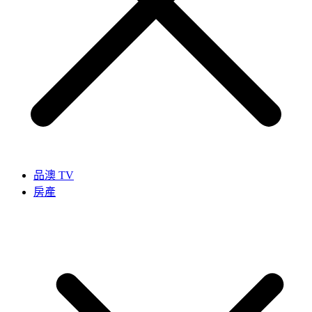
品澳 TV
房產