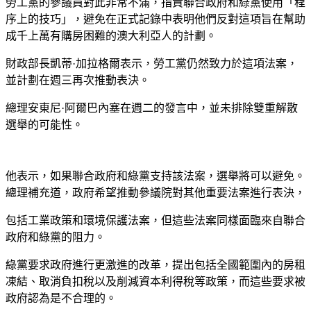
勞工黨的參議員對此非常不滿，指責聯合政府和綠黨使用「程
序上的技巧」，避免在正式記錄中表明他們反對這項旨在幫助
成千上萬有購房困難的澳大利亞人的計劃。
財政部長凱蒂·加拉格爾表示，勞工黨仍然致力於這項法案，
並計劃在週三再次推動表決。
總理安東尼·阿爾巴內塞在週二的發言中，並未排除雙重解散
選舉的可能性。
他表示，如果聯合政府和綠黨支持該法案，選舉將可以避免。
總理補充道，政府希望推動參議院對其他重要法案進行表決，
包括工業政策和環境保護法案，但這些法案同樣面臨來自聯合
政府和綠黨的阻力。
綠黨要求政府進行更激進的改革，提出包括全國範圍內的房租
凍結、取消負扣稅以及削減資本利得稅等政策，而這些要求被
政府認為是不合理的。