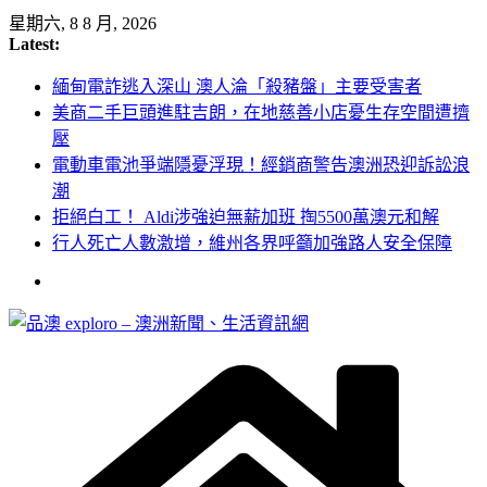
Skip
星期六, 8 8 月, 2026
to
Latest:
content
緬甸電詐逃入深山 澳人淪「殺豬盤」主要受害者
美商二手巨頭進駐吉朗，在地慈善小店憂生存空間遭擠
壓
電動車電池爭端隱憂浮現！經銷商警告澳洲恐迎訴訟浪
潮
拒絕白工！ Aldi涉強迫無薪加班 掏5500萬澳元和解
行人死亡人數激增，維州各界呼籲加強路人安全保障