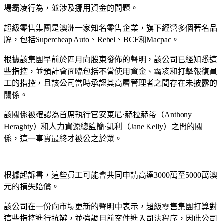
場霸凌行為，並涉及挪用資金的問題。
超級零售集團是澳洲一家知名零售企業，旗下經營多個著名品
牌，包括Supercheap Auto、Rebel、BCF和Macpac。
根據該集團早前於四月向股東發佈的聲明，該公司已經知悉這
些指控，並預計會面臨包括不當使用資金、霸凌和打擊報復員
工的指控，且該公司當時承認其高層管理者之間存在未披露的
關係。
該關係被確認為首席執行官安東尼·赫拉赫蒂（Anthony
Heraghty）和人力資源總監簡·凱利（Jane Kelly）之間的關
係，這一事實最終才被公之於眾。
根據起訴書，這些員工可能會共同申請高達3000萬至5000萬澳
元的損失賠償。
該公司在一份向市場更新的聲明中表示，超級零售集團打算對
這些指控進行抗辯，並強調目前案件進入司法程序，因此公司