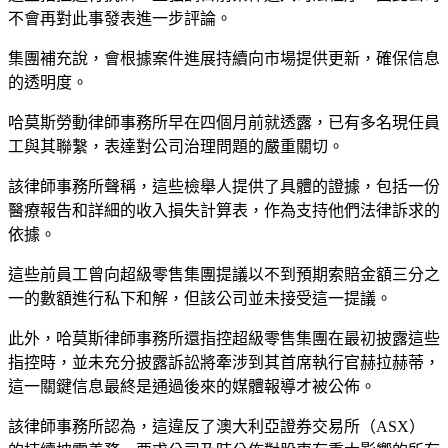
不會再對此事發表進一步評論。
集團補充說，會根據案件進展持續向市場提供更新，確保信息
的透明度。
哈莫斯勞動律師事務所早在四個月前就透露，已有多名現任員
工與其聯繫，表達對公司治理問題的嚴重關切。
該律師事務所聲稱，這些檢舉人提供了具體的證據，包括一份
醫療報告和詳細的收入損失計算表，作為支持他們法律訴求的
依據。
這些前員工曾向超級零售集團提議以不到預期索賠金額三分之
一的數額進行私下和解，但該公司並未接受這一提議。
此外，哈莫斯律師事務所還指控超級零售集團在最初披露這些
指控時，並未充分披露訴訟將牽涉到其首席執行官赫拉赫蒂，
這一關鍵信息最終是通過後來的媒體報導才被公佈。
該律師事務所認為，這違反了澳大利亞證券交易所（ASX）