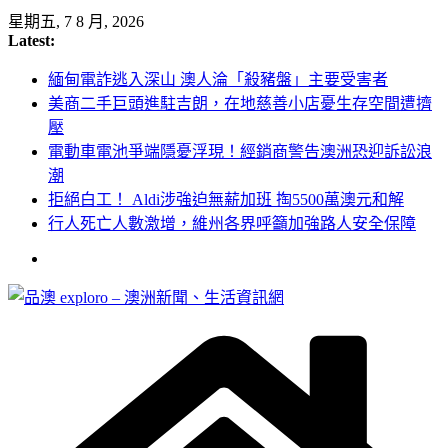
Skip
星期五, 7 8 月, 2026
to
Latest:
content
緬甸電詐逃入深山 澳人淪「殺豬盤」主要受害者
美商二手巨頭進駐吉朗，在地慈善小店憂生存空間遭擠
壓
電動車電池爭端隱憂浮現！經銷商警告澳洲恐迎訴訟浪
潮
拒絕白工！ Aldi涉強迫無薪加班 掏5500萬澳元和解
行人死亡人數激增，維州各界呼籲加強路人安全保障