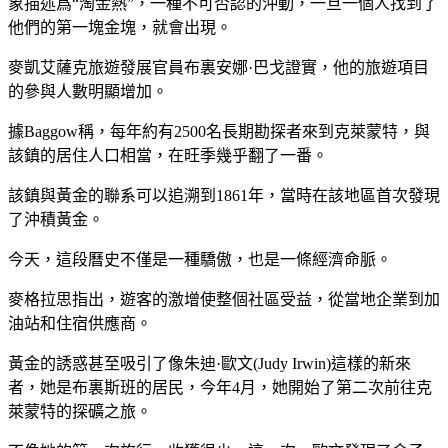
象描述爲“淘金熱”，一種不可否認的沖動，一旦一個人找到了
他們的第一塊金塊，就會出現。
麥凱艾薩克旅遊發展官員布裏安娜·巴戈證實，他的旅遊項目
的參與人數明顯增加。
據Baggow稱，每年約有2500名長期勘探者來到克萊蒙特，與
該鎮的居住人口相當，在旺季幾乎翻了一番。
該鎮與黃金的聯系可以追溯到1861年，當時在該地區首次發現
了沖積黃金。
今天，這段曆史不僅是一種驕傲，也是一條經濟命脈。
麥格拉思指出，遊客的激增使整個社區受益，從當地企業到加
油站和住宿供應商。
黃金的誘惑甚至吸引了像朱迪·歐文(Judy Irwin)這樣的新來
者，她是布裏斯班的居民，今年4月，她開始了第二次前往克
萊蒙特的探礦之旅。