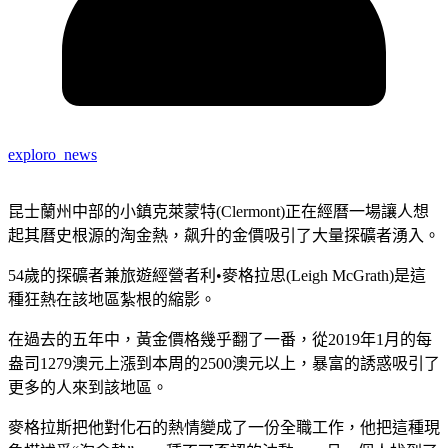
exploro_news
昆士蘭州中部的小鎮克萊蒙特(Clermont)正在經曆一場讓人想
起其曆史根源的淘金熱，飙升的金價吸引了大量探礦者湧入。
54歲的探礦者兼旅遊經營者利•麥格拉思(Leigh McGrath)是這
種狂熱在該地區紮根的縮影。
在過去的五年中，黃金價格幾乎翻了一番，從2019年1月的每
盎司1279澳元上漲到本周的2500澳元以上，暴富的誘惑吸引了
更多的人來到該地區。
麥格拉斯把他對化石的熱情變成了一份全職工作，他把這種現