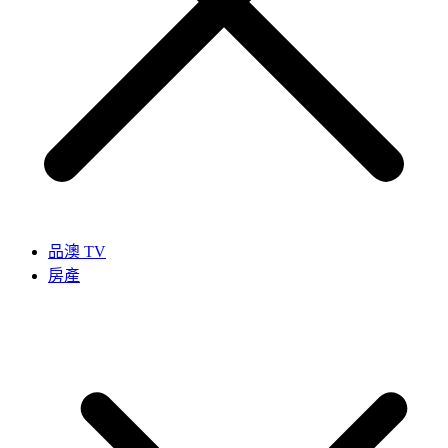
品澳 TV
房產