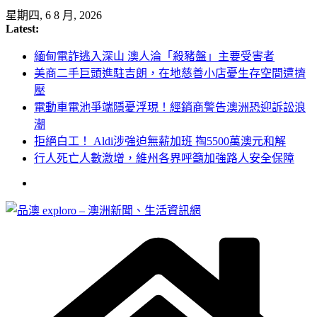
Skip
星期四, 6 8 月, 2026
to
Latest:
content
緬甸電詐逃入深山 澳人淪「殺豬盤」主要受害者
美商二手巨頭進駐吉朗，在地慈善小店憂生存空間遭擠
壓
電動車電池爭端隱憂浮現！經銷商警告澳洲恐迎訴訟浪
潮
拒絕白工！ Aldi涉強迫無薪加班 掏5500萬澳元和解
行人死亡人數激增，維州各界呼籲加強路人安全保障