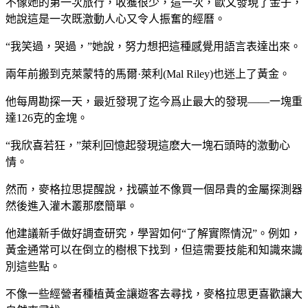
不像她的第一次旅行，收獲很少，這一次，歐文發現了金子，
她說這是一次既激動人心又令人振奮的經曆。
“我笑過，哭過，”她說，努力想把這種感覺用語言表達出來。
兩年前搬到克萊蒙特的馬爾·萊利(Mal Riley)也迷上了黃金。
他每周勘探一天，最近發現了迄今爲止最大的發現——一塊重
達126克的金塊。
“我欣喜若狂，”萊利回憶起發現這麽大一塊石頭時的激動心
情。
然而，麥格拉思提醒說，找礦並不像買一個昂貴的金屬探測器
然後進入灌木叢那麽簡單。
他建議新手做好調查研究，學習如何“了解實際情況”。例如，
黃金通常可以在倒立的樹根下找到，但這需要技能和知識來識
別這些點。
不像一些經營者種植黃金讓遊客去尋找，麥格拉思更喜歡讓大