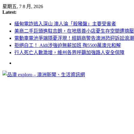
Skip
星期五, 7 8 月, 2026
to
Latest:
content
緬甸電詐逃入深山 澳人淪「殺豬盤」主要受害者
美商二手巨頭進駐吉朗，在地慈善小店憂生存空間遭擠壓
電動車電池爭端隱憂浮現！經銷商警告澳洲恐迎訴訟浪潮
拒絕白工！ Aldi涉強迫無薪加班 掏5500萬澳元和解
行人死亡人數激增，維州各界呼籲加強路人安全保障