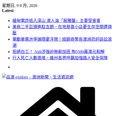
Skip
星期日, 9 8 月, 2026
to
Latest:
content
緬甸電詐逃入深山 澳人淪「殺豬盤」主要受害者
美商二手巨頭進駐吉朗，在地慈善小店憂生存空間遭擠
壓
電動車電池爭端隱憂浮現！經銷商警告澳洲恐迎訴訟浪
潮
拒絕白工！ Aldi涉強迫無薪加班 掏5500萬澳元和解
行人死亡人數激增，維州各界呼籲加強路人安全保障