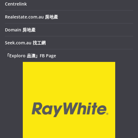
Centrelink
Realestate.com.au 房地產
Domain 房地產
Seek.com.au 找工網
「Exploro 品澳」FB Page