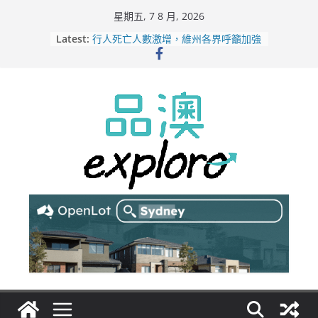
Skip
星期五, 7 8 月, 2026
to
Latest:
行人死亡人數激增，維州各界呼籲加強
content
路人安全保障
緬甸電詐逃入深山 澳人淪「殺豬盤」
主要受害者
美商二手巨頭進駐吉朗，在地慈善小店
憂生存空間遭擠壓
電動車電池爭端隱憂浮現！經銷商警告
澳洲恐迎訴訟浪潮
拒絕白工！ Aldi涉強迫無薪加班 掏
5500萬澳元和解