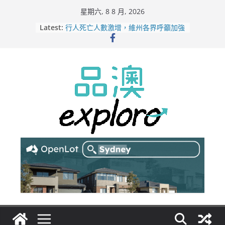
Skip
星期六, 8 8 月, 2026
to
Latest:
行人死亡人數激增，維州各界呼籲加強
content
路人安全保障
緬甸電詐逃入深山 澳人淪「殺豬盤」
主要受害者
美商二手巨頭進駐吉朗，在地慈善小店
憂生存空間遭擠壓
電動車電池爭端隱憂浮現！經銷商警告
澳洲恐迎訴訟浪潮
拒絕白工！ Aldi涉強迫無薪加班 掏
5500萬澳元和解