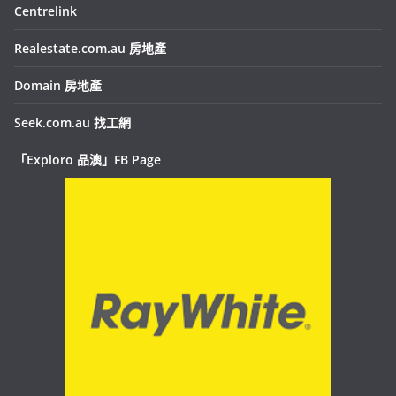
Centrelink
Realestate.com.au 房地產
Domain 房地產
Seek.com.au 找工網
「Exploro 品澳」FB Page