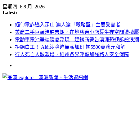
Skip
星期四, 6 8 月, 2026
to
Latest:
content
緬甸電詐逃入深山 澳人淪「殺豬盤」主要受害者
美商二手巨頭進駐吉朗，在地慈善小店憂生存空間遭擠壓
電動車電池爭端隱憂浮現！經銷商警告澳洲恐迎訴訟浪潮
拒絕白工！ Aldi涉強迫無薪加班 掏5500萬澳元和解
行人死亡人數激增，維州各界呼籲加強路人安全保障