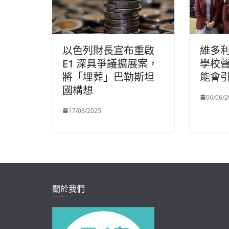
以色列財長宣布重啟
維多
E1 深具爭議擴展案，
學校
將「埋葬」巴勒斯坦
能會
國構想
06/06/2
17/08/2025
關於我們