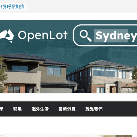
各界呼籲加強
淪「殺豬盤」
在地慈善小店
！經銷商警告
無薪加班 掏
學
移民
海外生活
最新消息
聯繫我們