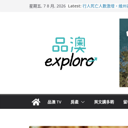
Skip
Latest:
行人死亡人數激增，維州
星期五, 7 8 月, 2026
to
路人安全保障
緬甸電詐逃入深山 澳人
content
主要受害者
美商二手巨頭進駐吉朗，
憂生存空間遭擠壓
電動車電池爭端隱憂浮現
澳洲恐迎訴訟浪潮
拒絕白工！ Aldi涉強迫
5500萬澳元和解
品澳 TV
房產
英文講多啲
留