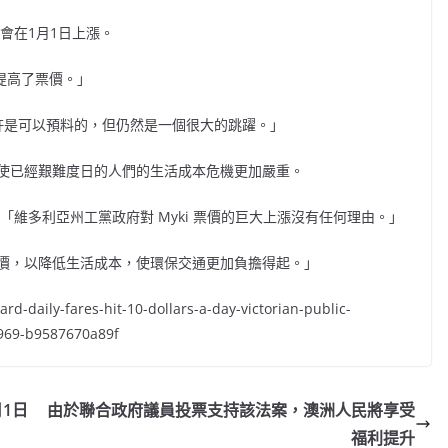
會在1月1日上漲。
然地提高了票價。」
許是可以預料的，但仍然是一個很大的跳躍。」
使已經艱難度日的人們的生活成本危機更加嚴重。
維多利亞州工黨政府對 Myki 票價的巨大上漲沒有任何理由。」
價，以降低生活成本，使環保交通更加負擔得起。」
-daily-fares-hit-10-dollars-a-day-victorian-public-
9969-b9587670a89f
1日
由於聯合政府議員投票支持該法案，澳洲人民將享受
福利提升