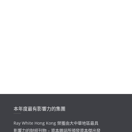
本年度最有影響力的集團
Ray White Hong Kong 榮獲由大中華地區最具
影響力的財經刊物 – 資本雜誌所頒發資本傑出發