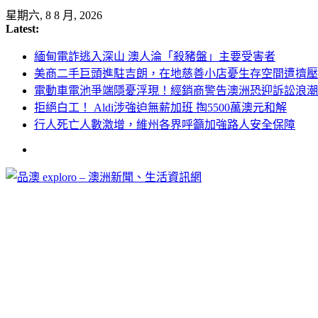
Skip
星期六, 8 8 月, 2026
to
Latest:
content
緬甸電詐逃入深山 澳人淪「殺豬盤」主要受害者
美商二手巨頭進駐吉朗，在地慈善小店憂生存空間遭擠壓
電動車電池爭端隱憂浮現！經銷商警告澳洲恐迎訴訟浪潮
拒絕白工！ Aldi涉強迫無薪加班 掏5500萬澳元和解
行人死亡人數激增，維州各界呼籲加強路人安全保障