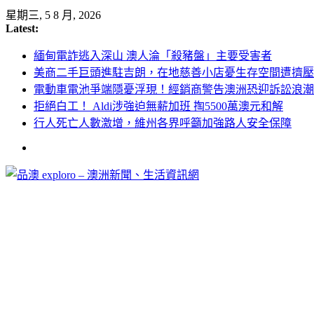
Skip
星期三, 5 8 月, 2026
to
Latest:
content
緬甸電詐逃入深山 澳人淪「殺豬盤」主要受害者
美商二手巨頭進駐吉朗，在地慈善小店憂生存空間遭擠壓
電動車電池爭端隱憂浮現！經銷商警告澳洲恐迎訴訟浪潮
拒絕白工！ Aldi涉強迫無薪加班 掏5500萬澳元和解
行人死亡人數激增，維州各界呼籲加強路人安全保障