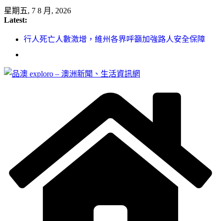
Skip
星期五, 7 8 月, 2026
to
Latest:
content
行人死亡人數激增，維州各界呼籲加強路人安全保障
緬甸電詐逃入深山 澳人淪「殺豬盤」主要受害者
美商二手巨頭進駐吉朗，在地慈善小店憂生存空間遭擠
壓
電動車電池爭端隱憂浮現！經銷商警告澳洲恐迎訴訟浪
潮
拒絕白工！ Aldi涉強迫無薪加班 掏5500萬澳元和解