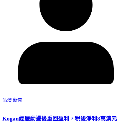
品澳 新聞
Kogan經歷動盪後重回盈利，稅後淨利8萬澳元