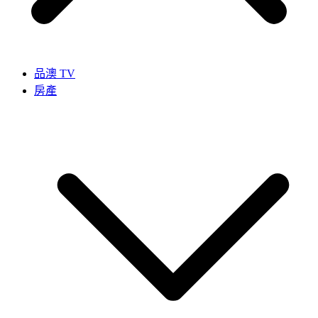
品澳 TV
房產