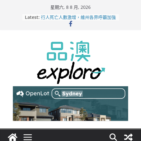
Skip
星期六, 8 8 月, 2026
to
Latest:
行人死亡人數激增，維州各界呼籲加強
content
路人安全保障
緬甸電詐逃入深山 澳人淪「殺豬盤」
主要受害者
美商二手巨頭進駐吉朗，在地慈善小店
憂生存空間遭擠壓
電動車電池爭端隱憂浮現！經銷商警告
澳洲恐迎訴訟浪潮
拒絕白工！ Aldi涉強迫無薪加班 掏
5500萬澳元和解