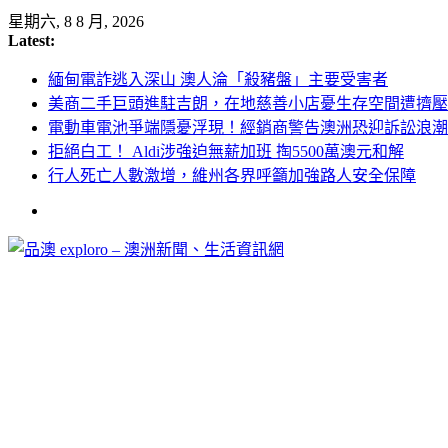
Skip
星期六, 8 8 月, 2026
to
Latest:
content
緬甸電詐逃入深山 澳人淪「殺豬盤」主要受害者
美商二手巨頭進駐吉朗，在地慈善小店憂生存空間遭擠壓
電動車電池爭端隱憂浮現！經銷商警告澳洲恐迎訴訟浪潮
拒絕白工！ Aldi涉強迫無薪加班 掏5500萬澳元和解
行人死亡人數激增，維州各界呼籲加強路人安全保障