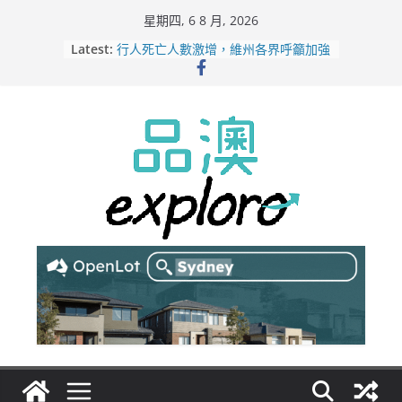
Skip
星期四, 6 8 月, 2026
to
Latest:
行人死亡人數激增，維州各界呼籲加強
content
路人安全保障
緬甸電詐逃入深山 澳人淪「殺豬盤」
主要受害者
美商二手巨頭進駐吉朗，在地慈善小店
憂生存空間遭擠壓
電動車電池爭端隱憂浮現！經銷商警告
澳洲恐迎訴訟浪潮
拒絕白工！ Aldi涉強迫無薪加班 掏
5500萬澳元和解