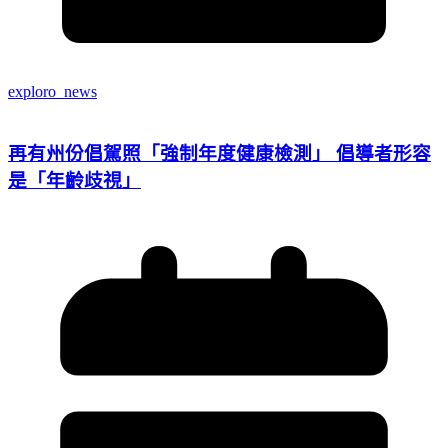
exploro_news
再有州份倡駕照「強制年度健康檢測」 倡導者形容
是「年齡歧視」