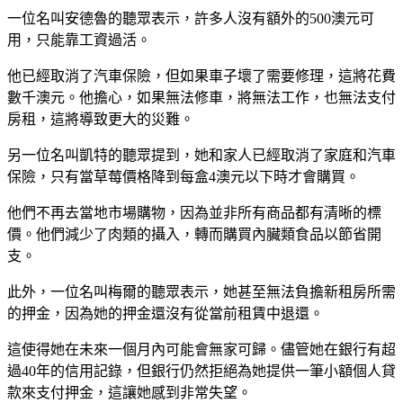
一位名叫安德魯的聽眾表示，許多人沒有額外的500澳元可
用，只能靠工資過活。
他已經取消了汽車保險，但如果車子壞了需要修理，這將花費
數千澳元。他擔心，如果無法修車，將無法工作，也無法支付
房租，這將導致更大的災難。
另一位名叫凱特的聽眾提到，她和家人已經取消了家庭和汽車
保險，只有當草莓價格降到每盒4澳元以下時才會購買。
他們不再去當地市場購物，因為並非所有商品都有清晰的標
價。他們減少了肉類的攝入，轉而購買內臟類食品以節省開
支。
此外，一位名叫梅爾的聽眾表示，她甚至無法負擔新租房所需
的押金，因為她的押金還沒有從當前租賃中退還。
這使得她在未來一個月內可能會無家可歸。儘管她在銀行有超
過40年的信用記錄，但銀行仍然拒絕為她提供一筆小額個人貸
款來支付押金，這讓她感到非常失望。