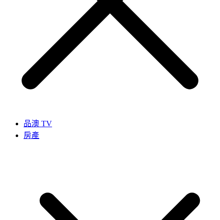
品澳 TV
房產