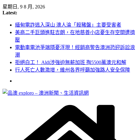
Skip
星期日, 9 8 月, 2026
to
Latest:
content
緬甸電詐逃入深山 澳人淪「殺豬盤」主要受害者
美商二手巨頭進駐吉朗，在地慈善小店憂生存空間遭擠
壓
電動車電池爭端隱憂浮現！經銷商警告澳洲恐迎訴訟浪
潮
拒絕白工！ Aldi涉強迫無薪加班 掏5500萬澳元和解
行人死亡人數激增，維州各界呼籲加強路人安全保障