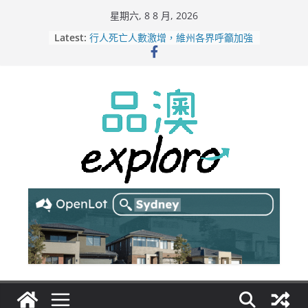
Skip
星期六, 8 8 月, 2026
to
Latest:
行人死亡人數激增，維州各界呼籲加強
content
路人安全保障
緬甸電詐逃入深山 澳人淪「殺豬盤」
主要受害者
美商二手巨頭進駐吉朗，在地慈善小店
憂生存空間遭擠壓
電動車電池爭端隱憂浮現！經銷商警告
澳洲恐迎訴訟浪潮
拒絕白工！ Aldi涉強迫無薪加班 掏
5500萬澳元和解