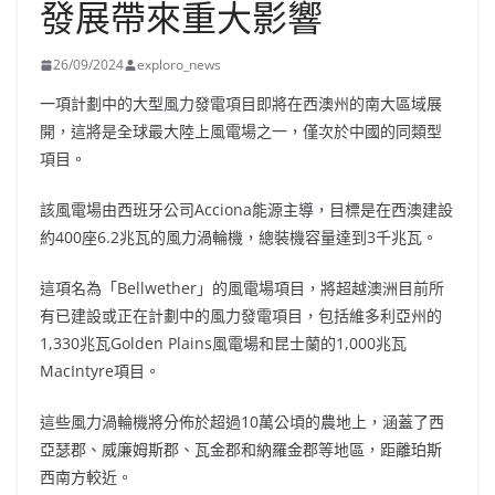
發展帶來重大影響
26/09/2024
exploro_news
一項計劃中的大型風力發電項目即將在西澳州的南大區域展
開，這將是全球最大陸上風電場之一，僅次於中國的同類型
項目。
該風電場由西班牙公司Acciona能源主導，目標是在西澳建設
約400座6.2兆瓦的風力渦輪機，總裝機容量達到3千兆瓦。
這項名為「Bellwether」的風電場項目，將超越澳洲目前所
有已建設或正在計劃中的風力發電項目，包括維多利亞州的
1,330兆瓦Golden Plains風電場和昆士蘭的1,000兆瓦
MacIntyre項目。
這些風力渦輪機將分佈於超過10萬公頃的農地上，涵蓋了西
亞瑟郡、威廉姆斯郡、瓦金郡和納羅金郡等地區，距離珀斯
西南方較近。