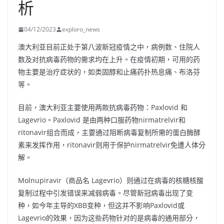
析
04/12/2023
exploro_news
澳大利亚目前正处于第八波新冠疫情之中，病例数、住院人
数及对抗病毒药物的需求均在上升。在疫情初期，可用的药
物主要是治疗症状的，如类固醇和止痛药扑热息痛、布洛芬
等。
目前，澳大利亚主要使用两款抗病毒药物：Paxlovid 和
Lagevrio。Paxlovid 是由两种口服药物nirmatrelvir和
ritonavir组合而成，主要通过阻断病毒复制所需的蛋白酶酵
素来发挥作用，ritonavir则用于保护nirmatrelvir免遭人体分
解。
Molnupiravir（商品名 Lagevrio）则通过在病毒的核糖核酸
复制过程中引发错误来减弱病毒。尽管新冠病毒出现了变
种，如今年主导的XBB变种，但这并不影响Paxlovid或
Lagevrio的效果，因为这些药物针对的是病毒的通用部分，