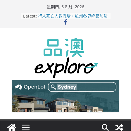
Skip
星期四, 6 8 月, 2026
to
Latest:
行人死亡人數激增，維州各界呼籲加強
content
路人安全保障
緬甸電詐逃入深山 澳人淪「殺豬盤」
主要受害者
美商二手巨頭進駐吉朗，在地慈善小店
憂生存空間遭擠壓
電動車電池爭端隱憂浮現！經銷商警告
澳洲恐迎訴訟浪潮
拒絕白工！ Aldi涉強迫無薪加班 掏
5500萬澳元和解