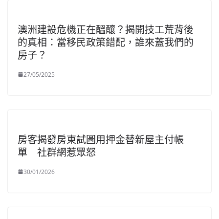
澳洲建設危機正在醞釀？揭開技工荒背後
的真相：當移民政策錯配，誰來蓋我們的
房子？
27/05/2025
房客揭發房東試圖用押金替新屋主付帳
單 社群網惹眾怒
30/01/2026