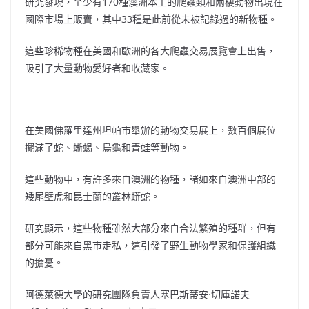
研究發現，至少有170種澳洲本土的爬蟲類和兩棲動物出現在
國際市場上販賣，其中33種是此前從未被記錄過的新物種。
這些珍稀物種在美國和歐洲的各大爬蟲交易展覽會上出售，
吸引了大量動物愛好者和收藏家。
在美國佛羅里達州坦帕市舉辦的動物交易展上，數百個展位
擺滿了蛇、蜥蜴、烏龜和青蛙等動物。
這些動物中，有許多來自澳洲的物種，諸如來自澳洲中部的
矮尾壁虎和昆士蘭的叢林蟒蛇。
研究顯示，這些物種雖然大部分來自合法繁殖的種群，但有
部分可能來自黑市走私，這引發了野生動物學家和保護組織
的擔憂。
阿德萊德大學的研究團隊負責人塞巴斯蒂安·切庫諾夫