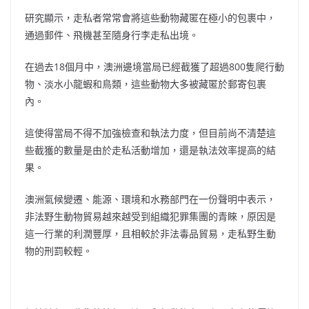
研究顯示，走私者常常會將這些動物藏匿在極小的包裹中，
通過郵件、飛機甚至隨身行李走私出境。
在過去18個月中，澳洲邊境當局已經截獲了超過800隻爬行動
物、淡水小龍蝦和鳥類，這些動物大多被藏匿於郵寄包裹
內。
這使得當局不得不加強檢查和執法力度，但目前尚不清楚這
些截獲的數量是由於走私活動增加，還是執法效率提高的結
果。
澳洲氣候變遷、能源、環境和水務部門在一份聲明中表示，
非法野生動物貿易越來越受到組織犯罪集團的青睞，原因是
這一行業的利潤豐厚，且相較於非法毒品貿易，走私野生動
物的刑罰較輕。