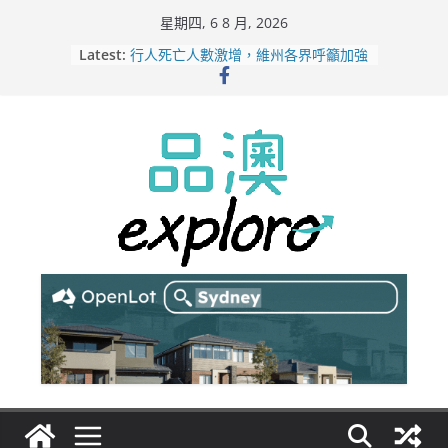
Skip
星期四, 6 8 月, 2026
to
Latest:
行人死亡人數激增，維州各界呼籲加強
content
路人安全保障
緬甸電詐逃入深山 澳人淪「殺豬盤」
主要受害者
美商二手巨頭進駐吉朗，在地慈善小店
憂生存空間遭擠壓
電動車電池爭端隱憂浮現！經銷商警告
澳洲恐迎訴訟浪潮
拒絕白工！ Aldi涉強迫無薪加班 掏
5500萬澳元和解