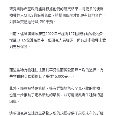
研究團隊希望政府能夠根據他們的研究結果，將更多的澳洲
物種納入CITES的保護名單，這樣國際間才能更有效地合作，
對非法交易進行監控和干預。
目前，儘管澳洲政府在2022年已經將127種爬行動物物種新
增至CITES保護名單中，但研究人員強調，仍有許多物種未受
到充分保護。
而這些稀有物種往往因其罕見性而備受國際市場的追捧，有
些物種的交易價格甚至高達15,000美元。
此外，那些被特殊繁殖、擁有鮮豔顏色和罕見花紋的動物，
也進一步推動了走私活動的增長，並可能擾亂野生種群的基
因庫。
這項研究為全球野生動物走私的規模提供了前所未有的詳細