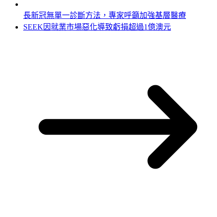
長新冠無單一診斷方法，專家呼籲加強基層醫療
SEEK因就業市場惡化導致虧損超過1億澳元