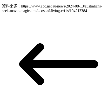
資料來源：https://www.abc.net.au/news/2024-08-13/australians-
seek-movie-magic-amid-cost-of-living-crisis/104213384