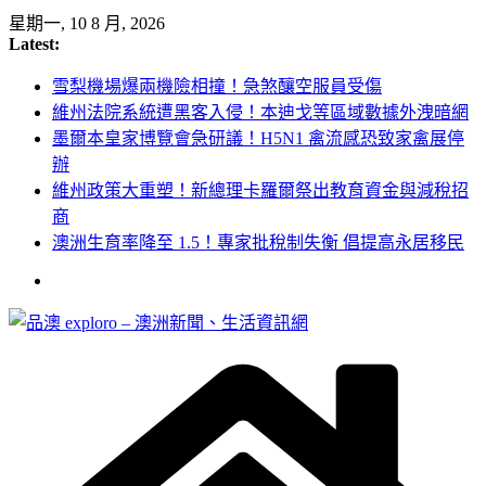
Skip
星期一, 10 8 月, 2026
to
Latest:
content
雪梨機場爆兩機險相撞！急煞釀空服員受傷
維州法院系統遭黑客入侵！本迪戈等區域數據外洩暗網
墨爾本皇家博覽會急研議！H5N1 禽流感恐致家禽展停
辦
維州政策大重塑！新總理卡羅爾祭出教育資金與減稅招
商
澳洲生育率降至 1.5！專家批稅制失衡 倡提高永居移民