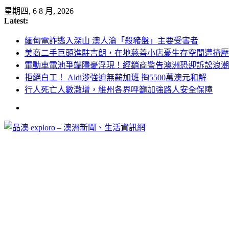
Skip
星期四, 6 8 月, 2026
to
Latest:
content
緬甸電詐逃入深山 澳人淪「殺豬盤」主要受害者
美商二手巨頭進駐吉朗，在地慈善小店憂生存空間遭擠壓
電動車電池爭端隱憂浮現！經銷商警告澳洲恐迎訴訟浪潮
拒絕白工！ Aldi涉強迫無薪加班 掏5500萬澳元和解
行人死亡人數激增，維州各界呼籲加強路人安全保障