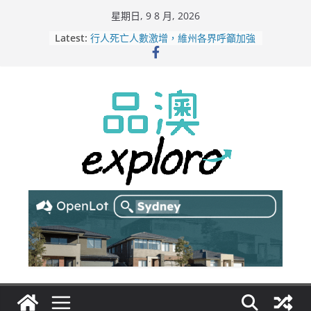
Skip
星期日, 9 8 月, 2026
to
Latest:
行人死亡人數激增，維州各界呼籲加強
content
路人安全保障
緬甸電詐逃入深山 澳人淪「殺豬盤」
主要受害者
美商二手巨頭進駐吉朗，在地慈善小店
憂生存空間遭擠壓
電動車電池爭端隱憂浮現！經銷商警告
澳洲恐迎訴訟浪潮
拒絕白工！ Aldi涉強迫無薪加班 掏
5500萬澳元和解