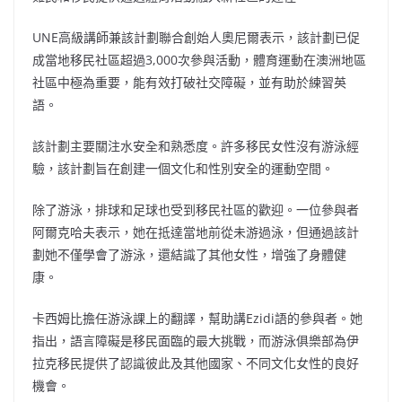
UNE高級講師兼該計劃聯合創始人奧尼爾表示，該計劃已促
成當地移民社區超過3,000次參與活動，體育運動在澳洲地區
社區中極為重要，能有效打破社交障礙，並有助於練習英
語。
該計劃主要關注水安全和熟悉度。許多移民女性沒有游泳經
驗，該計劃旨在創建一個文化和性別安全的運動空間。
除了游泳，排球和足球也受到移民社區的歡迎。一位參與者
阿爾克哈夫表示，她在抵達當地前從未游過泳，但通過該計
劃她不僅學會了游泳，還結識了其他女性，增強了身體健
康。
卡西姆比擔任游泳課上的翻譯，幫助講Ezidi語的參與者。她
指出，語言障礙是移民面臨的最大挑戰，而游泳俱樂部為伊
拉克移民提供了認識彼此及其他國家、不同文化女性的良好
機會。