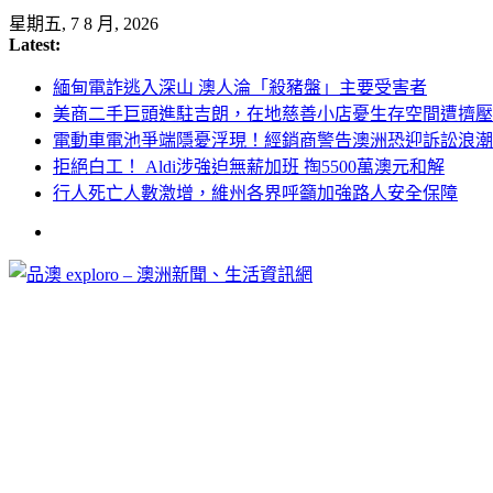
Skip
星期五, 7 8 月, 2026
to
Latest:
content
緬甸電詐逃入深山 澳人淪「殺豬盤」主要受害者
美商二手巨頭進駐吉朗，在地慈善小店憂生存空間遭擠壓
電動車電池爭端隱憂浮現！經銷商警告澳洲恐迎訴訟浪潮
拒絕白工！ Aldi涉強迫無薪加班 掏5500萬澳元和解
行人死亡人數激增，維州各界呼籲加強路人安全保障