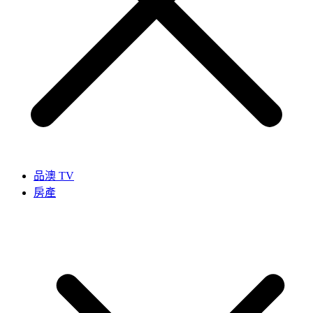
品澳 TV
房產