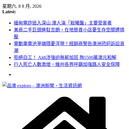
Skip
星期六, 8 8 月, 2026
to
Latest:
content
緬甸電詐逃入深山 澳人淪「殺豬盤」主要受害者
美商二手巨頭進駐吉朗，在地慈善小店憂生存空間遭擠
壓
電動車電池爭端隱憂浮現！經銷商警告澳洲恐迎訴訟浪
潮
拒絕白工！ Aldi涉強迫無薪加班 掏5500萬澳元和解
行人死亡人數激增，維州各界呼籲加強路人安全保障